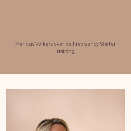
Marlous Volkers over de Frequency Shifter
training