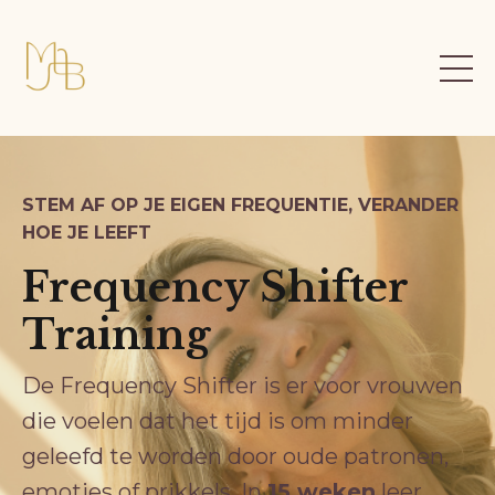
STEM AF OP JE EIGEN FREQUENTIE, VERANDER
HOE JE LEEFT
Frequency Shifter
Training
De Frequency Shifter is er voor vrouwen
die voelen dat het tijd is om minder
geleefd te worden door oude patronen,
emoties of prikkels. In
15 weken
leer